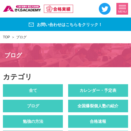
MENU
お問い合わせはこちらをクリック！
TOP
ブログ
ブログ
カテゴリ
全て
カレンダー・予定表
ブログ
全国爆裂個人塾の紹介
勉強の方法
合格速報