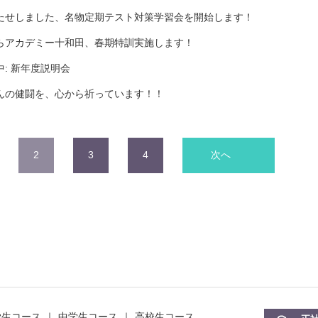
たせしました、名物定期テスト対策学習会を開始します！
らアカデミー十和田、春期特訓実施します！
中: 新年度説明会
んの健闘を、心から祈っています！！
2
3
4
次へ
学生コース
中学生コース
高校生コース