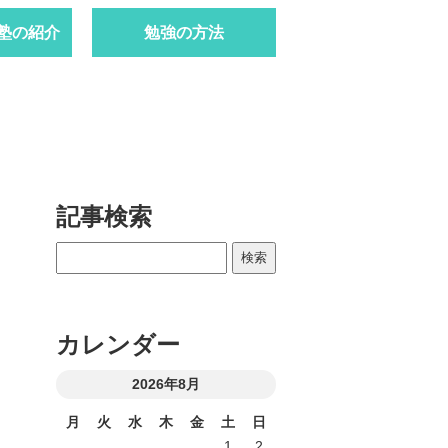
塾の紹介
勉強の方法
記事検索
カレンダー
2026年8月
月
火
水
木
金
土
日
1
2