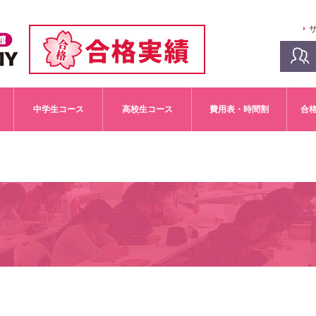
中学生コース
高校生コース
費用表・時間割
合